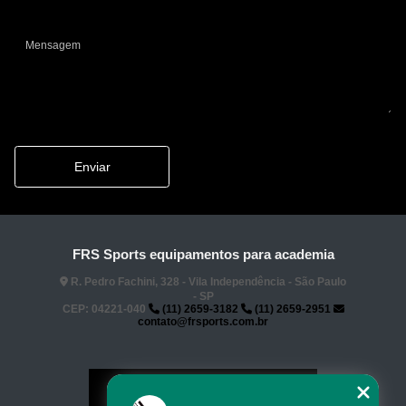
Enviar
FRS Sports equipamentos para academia
R. Pedro Fachini, 328 - Vila Independência - São Paulo
- SP
CEP: 04221-040
(11) 2659-3182
(11) 2659-2951
contato@frsports.com.br
Home